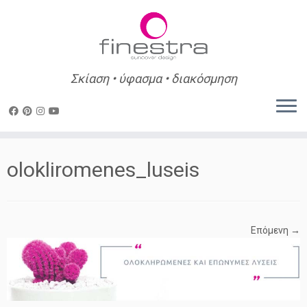
Σκίαση • ύφασμα • διακόσμηση
Skip
to
olokliromenes_luseis
content
Επόμενη →