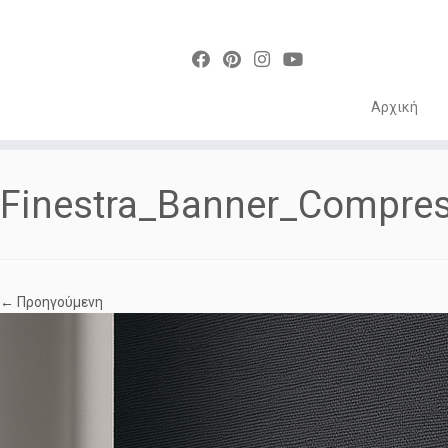
Αρχική
Skip
to
Finestra_Banner_Compre
content
← Προηγούμενη