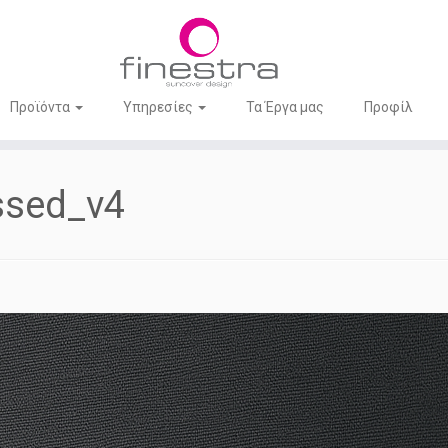
Προϊόντα
Υπηρεσίες
Τα Έργα μας
Προφίλ
ssed_v4