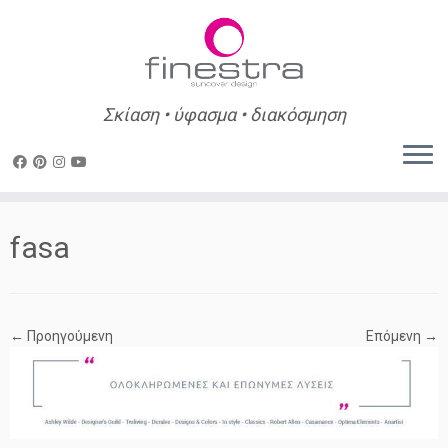
Σκίαση • ύφασμα • διακόσμηση
Skip
to
fasa
content
← Προηγούμενη
Επόμενη →