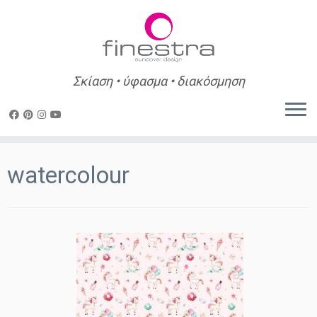
Σκίαση • ύφασμα • διακόσμηση
Skip
to
watercolour
content