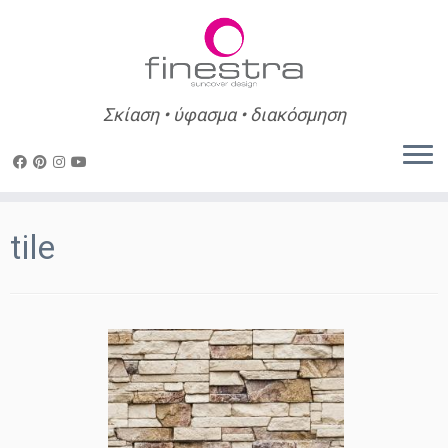
Σκίαση • ύφασμα • διακόσμηση
Skip
to
tile
content