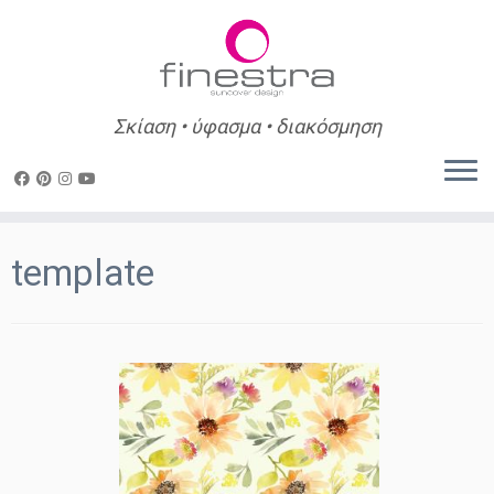
Σκίαση • ύφασμα • διακόσμηση
Skip
to
template
content