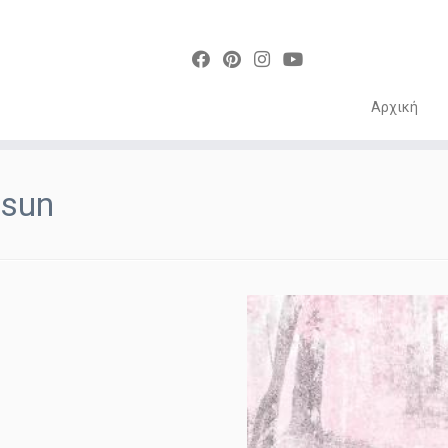
Αρχική
Skip
to
sun
content