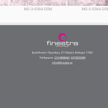
MS-3-0364-DIM
MS-5-0364-DI
Διεύθυνση: Πρωτέως 27 Παλαιό Φάληρο 17561
Τηλέφωνα:
210-9838460
,
6973025589
info@finestra.gr