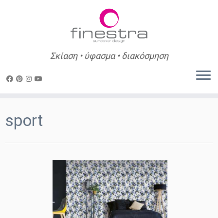
Σκίαση • ύφασμα • διακόσμηση
Skip
to
sport
content