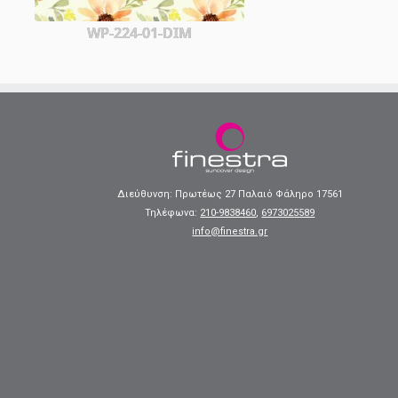
WP-224-01-DIM
Διεύθυνση: Πρωτέως 27 Παλαιό Φάληρο 17561
Τηλέφωνα:
210-9838460
,
6973025589
info@finestra.gr