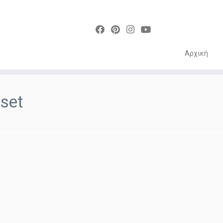
Αρχική
Skip
to
set
content