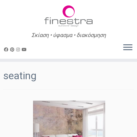
Σκίαση • ύφασμα • διακόσμηση
Skip
to
seating
content