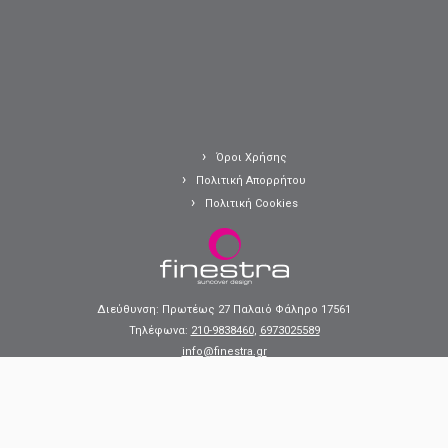
Όροι Χρήσης
Πολιτική Απορρήτου
Πολιτική Cookies
Διεύθυνση: Πρωτέως 27 Παλαιό Φάληρο 17561
Τηλέφωνα:
210-9838460
,
6973025589
info@finestra.gr
·
© 2025
finestra.gr
·