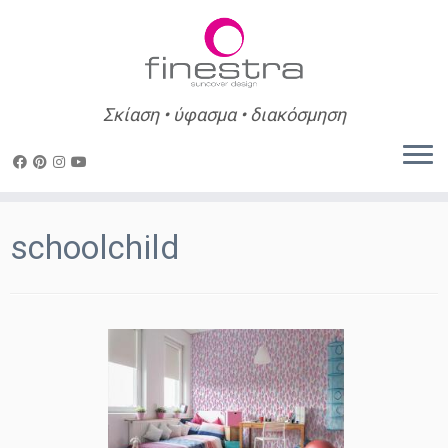
Σκίαση • ύφασμα • διακόσμηση
Skip
to
schoolchild
content