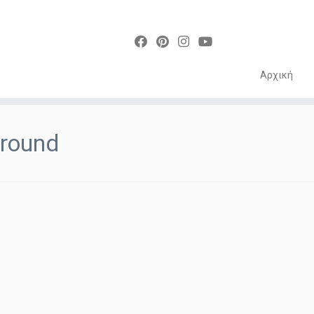
Αρχική
Skip
to
round
content