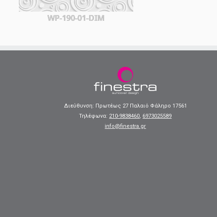
WP-190-01-DIM
Διεύθυνση: Πρωτέως 27 Παλαιό Φάληρο 17561
Τηλέφωνα:
210-9838460
,
6973025589
info@finestra.gr