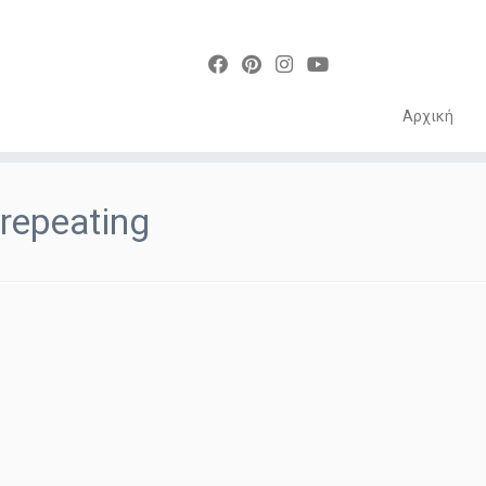
Αρχική
Skip
to
repeating
content