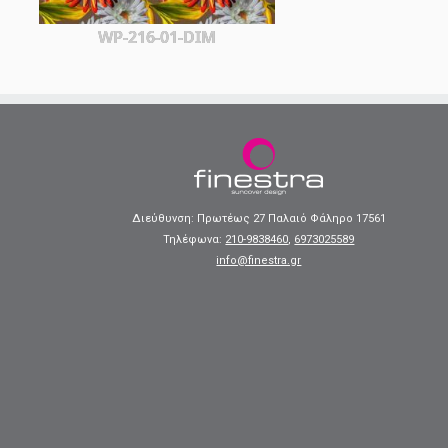
WP-216-01-DIM
Διεύθυνση: Πρωτέως 27 Παλαιό Φάληρο 17561
Τηλέφωνα:
210-9838460
,
6973025589
info@finestra.gr