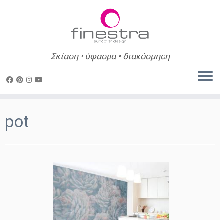
Σκίαση • ύφασμα • διακόσμηση
Skip
to
pot
content