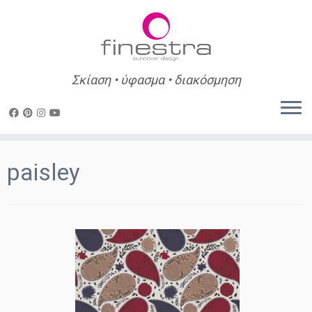
Σκίαση • ύφασμα • διακόσμηση
Skip
to
paisley
content