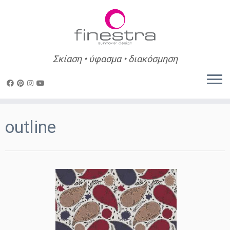
Σκίαση • ύφασμα • διακόσμηση
Skip
to
outline
content