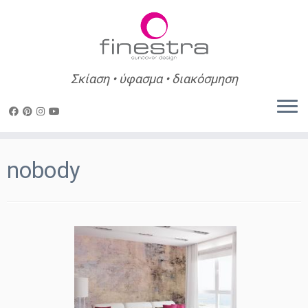
Σκίαση • ύφασμα • διακόσμηση
Skip
to
nobody
content