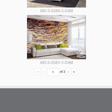
MS-5-0380-2-DIM
MS-5-0381-1-DIM
«
‹
of
2
›
»