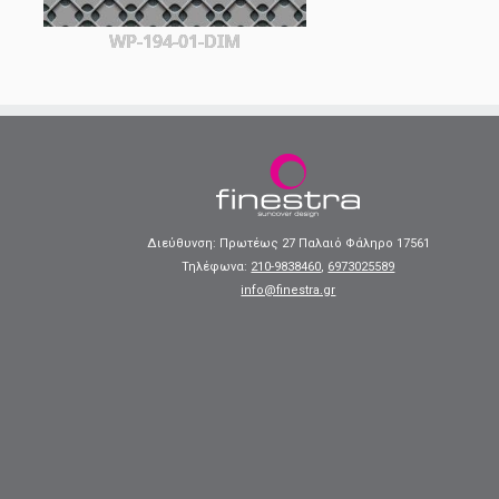
WP-194-01-DIM
Διεύθυνση: Πρωτέως 27 Παλαιό Φάληρο 17561
Τηλέφωνα:
210-9838460
,
6973025589
info@finestra.gr