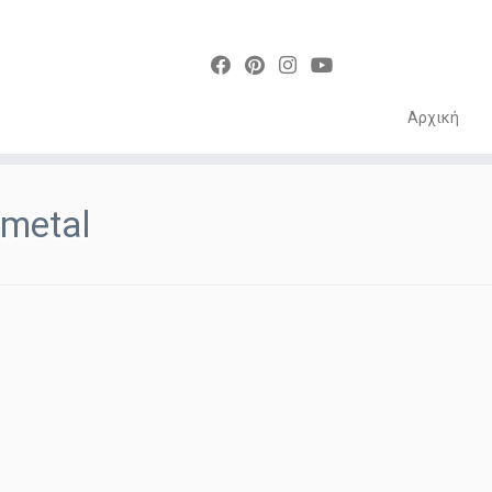
Αρχική
Skip
to
metal
content