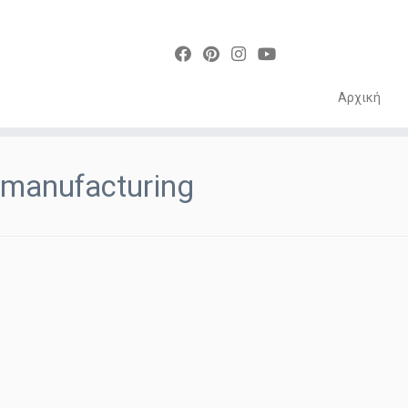
Αρχική
Skip
to
manufacturing
content