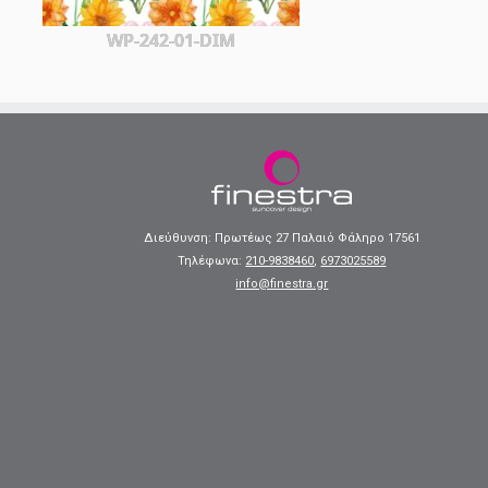
WP-242-01-DIM
Διεύθυνση: Πρωτέως 27 Παλαιό Φάληρο 17561
Τηλέφωνα:
210-9838460
,
6973025589
info@finestra.gr