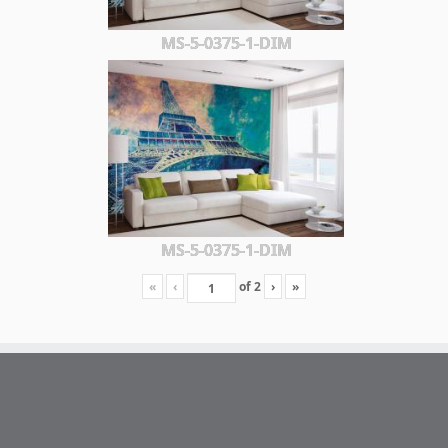
MS-5-0375-1-DIM
MS-5-0375-1-DIM
«
‹
of
2
›
»