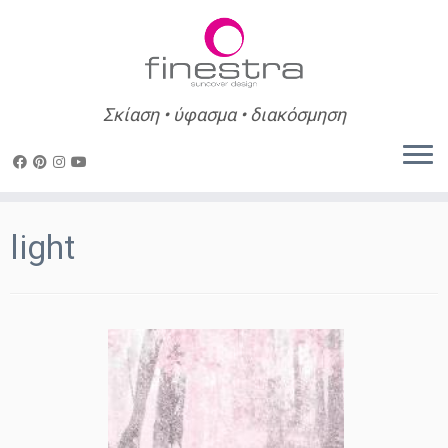
Σκίαση • ύφασμα • διακόσμηση
Skip
to
light
content