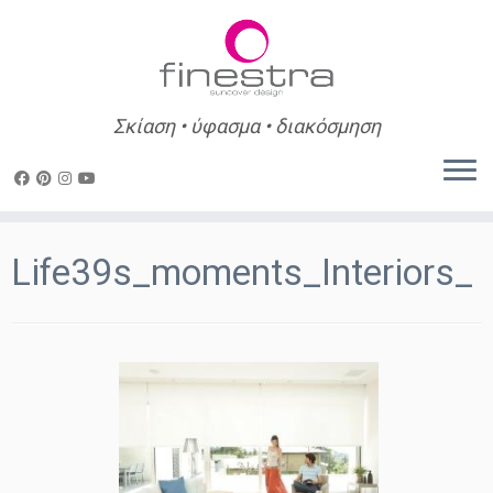
Σκίαση • ύφασμα • διακόσμηση
Skip
to
Life39s_moments_Interiors_
content