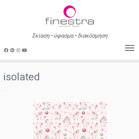
Σκίαση • ύφασμα • διακόσμηση
Skip
to
isolated
content