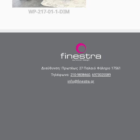
WP-217-01-1-DIM
Διεύθυνση: Πρωτέως 27 Παλαιό Φάληρο 17561
Τηλέφωνα:
210-9838460
,
6973025589
info@finestra.gr