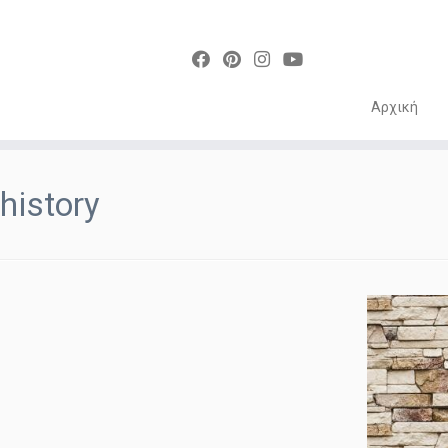
Αρχική
Skip
to
history
content