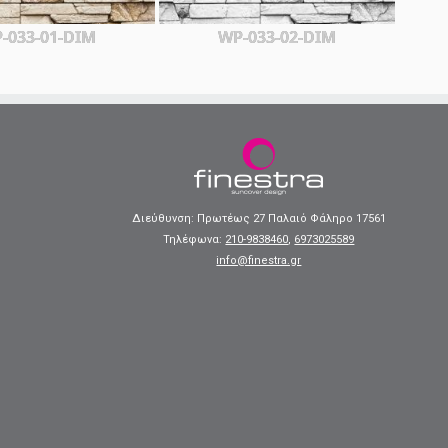
-033-01-DIM
WP-033-02-DIM
Διεύθυνση: Πρωτέως 27 Παλαιό Φάληρο 17561
Τηλέφωνα:
210-9838460
,
6973025589
info@finestra.gr