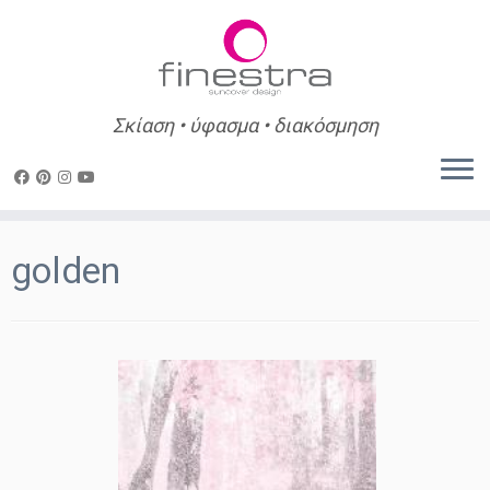
Σκίαση • ύφασμα • διακόσμηση
Skip
to
golden
content