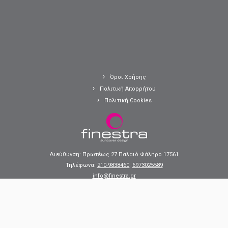
Όροι Χρήσης
Πολιτική Απορρήτου
Πολιτική Cookies
Διεύθυνση: Πρωτέως 27 Παλαιό Φάληρο 17561
Τηλέφωνα:
210-9838460
,
6973025589
info@finestra.gr
·
© 2025
finestra.gr
·