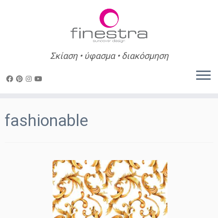
Σκίαση • ύφασμα • διακόσμηση
Skip
to
fashionable
content