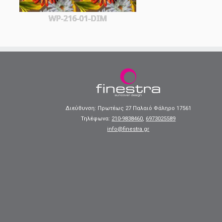
WP-216-01-DIM
Διεύθυνση: Πρωτέως 27 Παλαιό Φάληρο 17561
Τηλέφωνα:
210-9838460
,
6973025589
info@finestra.gr