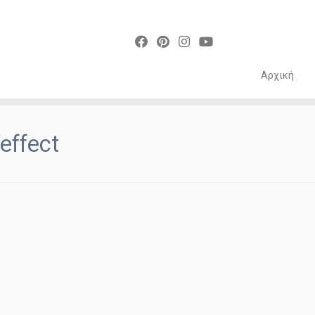
Αρχική
Skip
to
effect
content