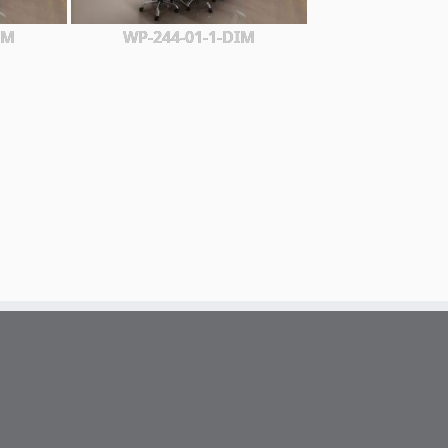
IM
WP-244-01-1-DIM