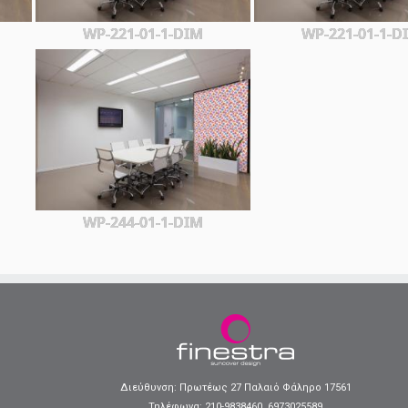
WP-221-01-1-DIM
WP-221-01-1-D
WP-244-01-1-DIM
Διεύθυνση: Πρωτέως 27 Παλαιό Φάληρο 17561
Τηλέφωνα:
210-9838460
,
6973025589