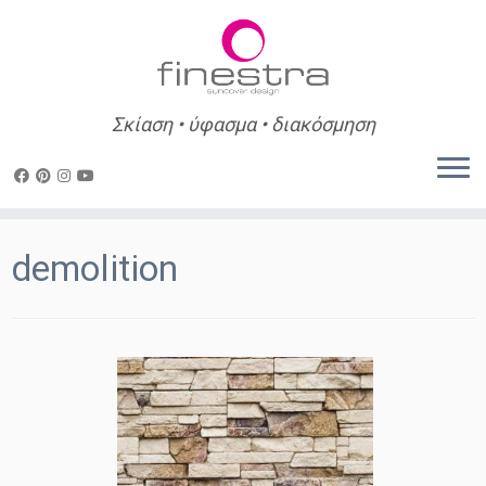
Σκίαση • ύφασμα • διακόσμηση
Skip
to
demolition
content