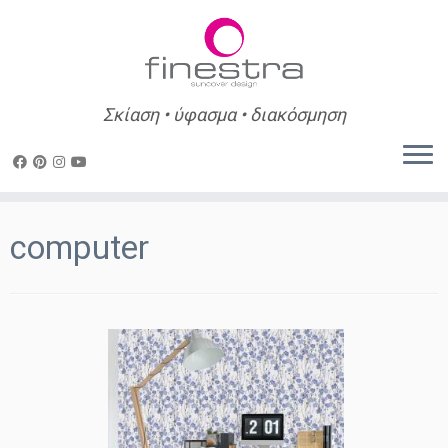
Σκίαση • ύφασμα • διακόσμηση
Skip
to
computer
content