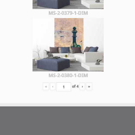
MS-2-0379-1-DIM
MS-2-0380-1-DIM
«
‹
of
4
›
»