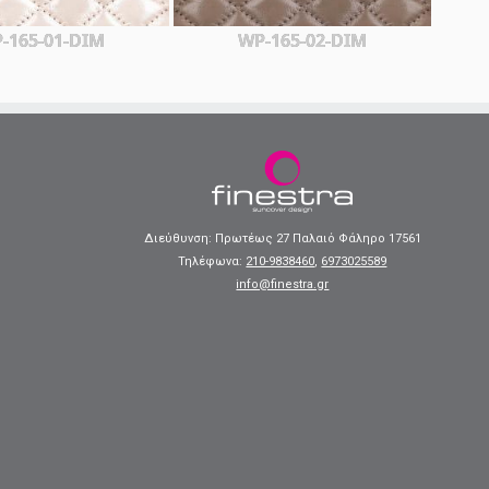
-165-01-DIM
WP-165-02-DIM
Διεύθυνση: Πρωτέως 27 Παλαιό Φάληρο 17561
Τηλέφωνα:
210-9838460
,
6973025589
info@finestra.gr