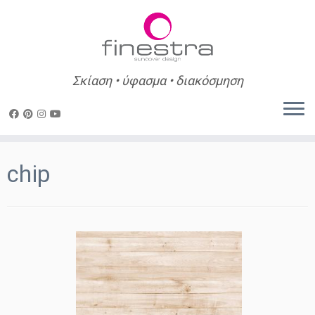
Σκίαση • ύφασμα • διακόσμηση
Skip
to
chip
content