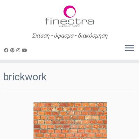
Σκίαση • ύφασμα • διακόσμηση
Skip
to
brickwork
content