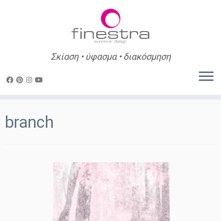
Σκίαση • ύφασμα • διακόσμηση
Skip
to
branch
content