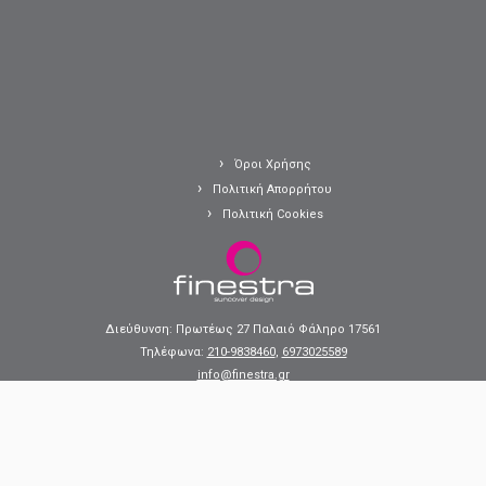
Όροι Χρήσης
Πολιτική Απορρήτου
Πολιτική Cookies
Διεύθυνση: Πρωτέως 27 Παλαιό Φάληρο 17561
Τηλέφωνα:
210-9838460
,
6973025589
info@finestra.gr
·
© 2025
finestra.gr
·