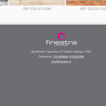
WP-159-01-DIM
WP-162-01-DI
Διεύθυνση: Πρωτέως 27 Παλαιό Φάληρο 17561
Τηλέφωνα:
210-9838460
,
6973025589
info@finestra.gr