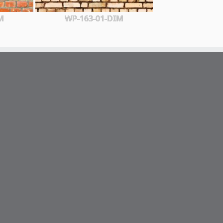
M
WP-163-01-DIM