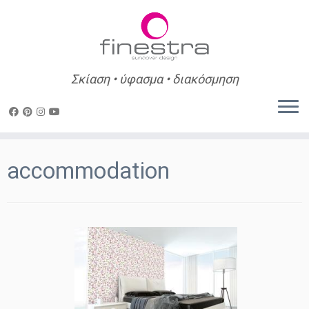
Σκίαση • ύφασμα • διακόσμηση
Skip
to
accommodation
content