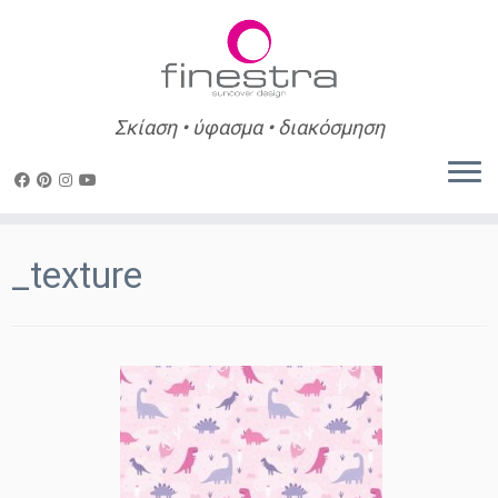
Σκίαση • ύφασμα • διακόσμηση
Skip
to
_texture
content