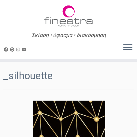
Σκίαση • ύφασμα • διακόσμηση
Skip
to
_silhouette
content