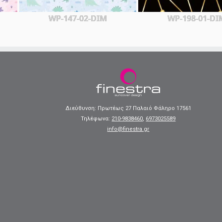
WP-147-02-DIM
WP-198-01-DI
Διεύθυνση: Πρωτέως 27 Παλαιό Φάληρο 17561
Τηλέφωνα:
210-9838460
,
6973025589
info@finestra.gr