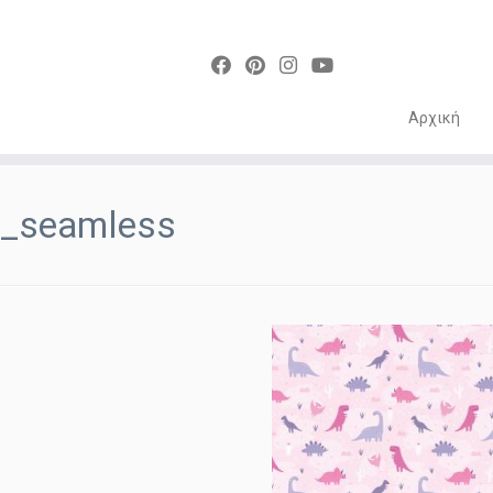
Αρχική
Skip
to
_seamless
content