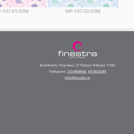
-147-01-DIM
WP-147-02-DIM
Διεύθυνση: Πρωτέως 27 Παλαιό Φάληρο 17561
Τηλέφωνα:
210-9838460
,
6973025589
info@finestra.gr