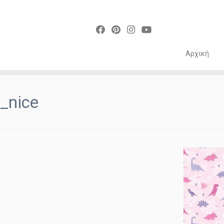
Αρχική
Skip
to
_nice
content