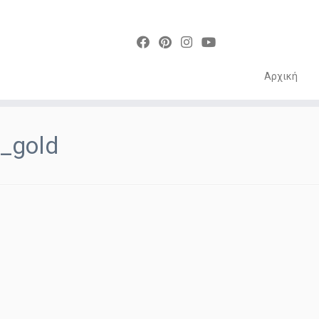
Αρχική
Skip
to
_gold
content