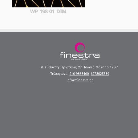
WP-198-01-DIM
Διεύθυνση: Πρωτέως 27 Παλαιό Φάληρο 17561
Τηλέφωνα:
210-9838460
,
6973025589
info@finestra.gr