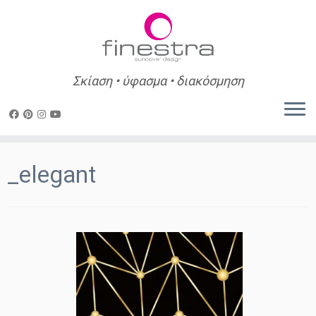
Σκίαση • ύφασμα • διακόσμηση
Skip
to
_elegant
content