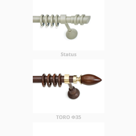
Status
TORO Φ35