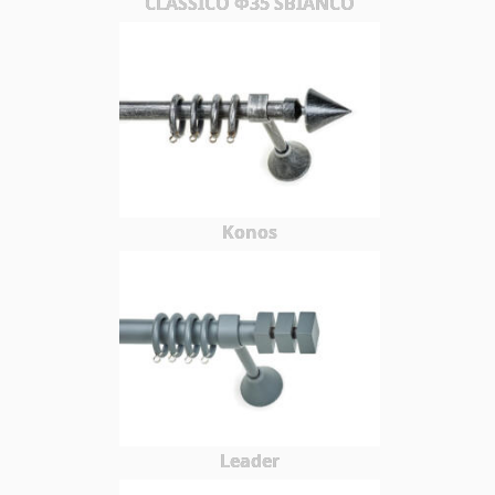
CLASSICO Φ35 SBIANCO
Konos
Leader