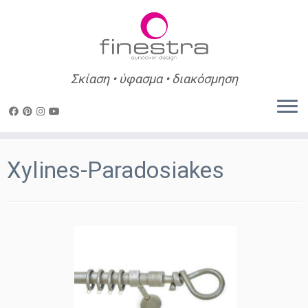
Σκίαση • ύφασμα • διακόσμηση
Skip
to
Xylines-Paradosiakes
content