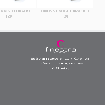
TRAIGHT BRACKET
TINOS STRAIGHT BRACKET
T20
T20
Διεύθυνση: Πρωτέως 27 Παλαιό Φάληρο 17561
Τηλέφωνα:
210-9838460
,
6973025589
info@finestra.gr