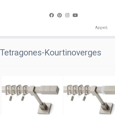
Αρχική
Skip
to
Tetragones-Kourtinoverges
content