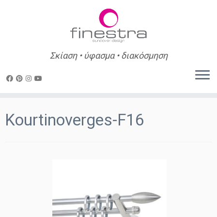
Σκίαση • ύφασμα • διακόσμηση
Skip
to
Kourtinoverges-F16
content