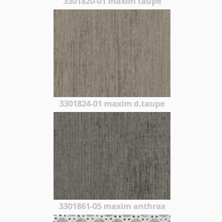
3301820-01 maxim taupe
3301824-01 maxim d.taupe
3301861-05 maxim anthrax