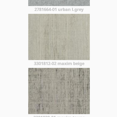
2781664-01 urban l.grey
3301812-02 maxim beige