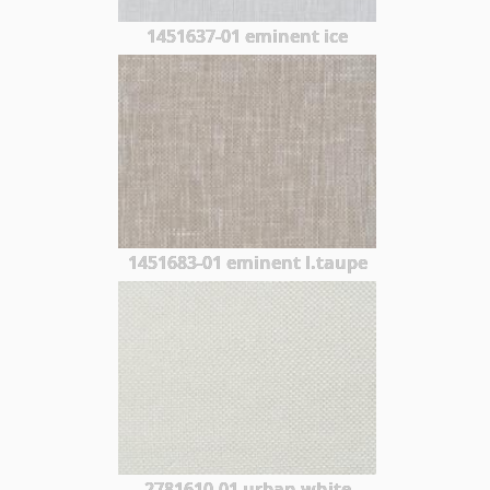
1451637-01 eminent ice
1451683-01 eminent l.taupe
2781610-01 urban white