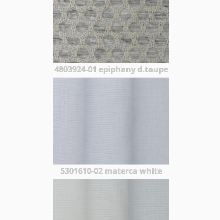
4803924-01 epiphany d.taupe
5301610-02 materca white