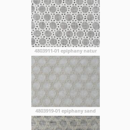
4803911-01 epiphany natur
4803919-01 epiphany sand