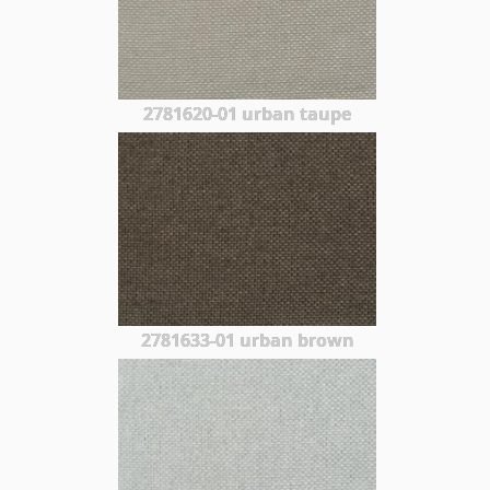
2781620-01 urban taupe
2781633-01 urban brown