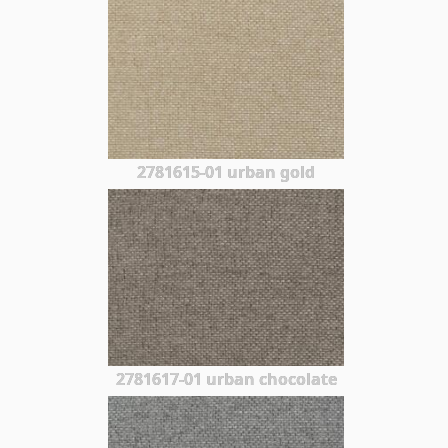
2781615-01 urban gold
2781617-01 urban chocolate