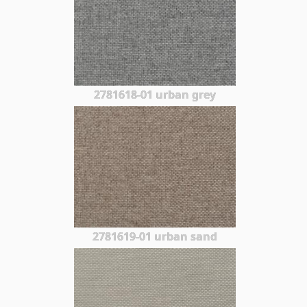
2781618-01 urban grey
2781619-01 urban sand