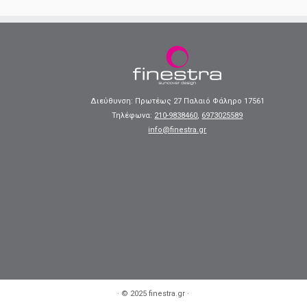
Διεύθυνση: Πρωτέως 27 Παλαιό Φάληρο 17561
Τηλέφωνα:
210-9838460
,
6973025589
info@finestra.gr
·
© 2025
finestra.gr
·