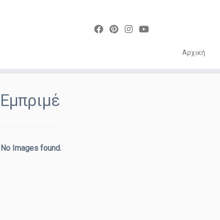
Αρχική
Skip
to
Εμπριμέ
content
No Images found.