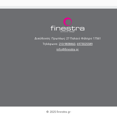
Διεύθυνση: Πρωτέως 27 Παλαιό Φάληρο 17561
Τηλέφωνα:
210-9838460
,
6973025589
info@finestra.gr
·
© 2025
finestra.gr
·