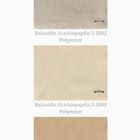
Βελούδο Διπλόφαρδο 2-2002
Polyester
Βελούδο Διπλόφαρδο 2-2003
Polyester